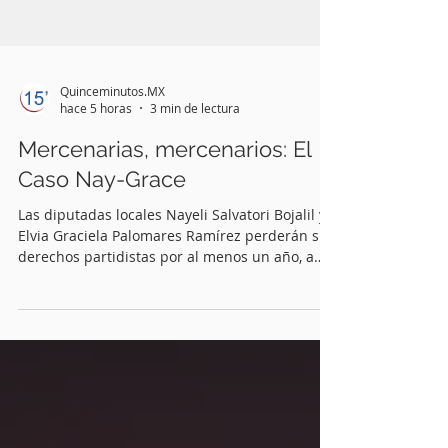
Quinceminutos.MX
hace 5 horas
3 min de lectura
Mercenarias, mercenarios: El
Caso Nay-Grace
Las diputadas locales Nayeli Salvatori Bojalil y
Elvia Graciela Palomares Ramírez perderán sus
derechos partidistas por al menos un año, a
partir de que la Comisión Nacional de
Honestidad y Justicia (CNHJ) emita su sanción
por los denuestos que las dos lanzaron contra
los adultos mayores, en su podcast
“Descasadas”, a finales de julio.