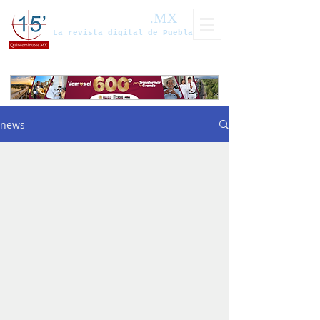
Quinceminutos
.MX
La revista digital de Puebla
news