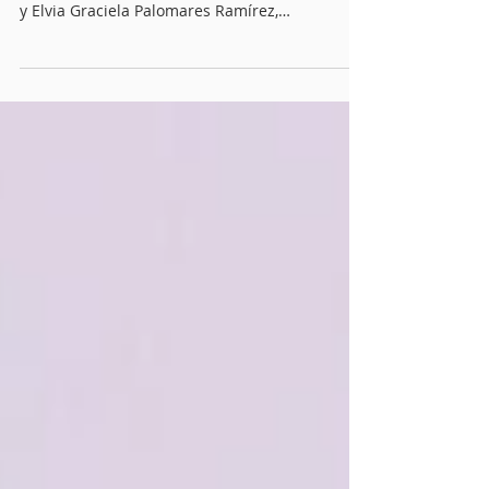
Armenta, sobre caso de Nayeli
Salvatori y Graciela Palomares
Luego de la polémica por los comentarios de
las diputadas poblanas Nayeli Salvatori Bojalil
y Elvia Graciela Palomares Ramírez,
considerados discriminatorios, el gobernador
de Puebla, Alejandro Armenta Mier, respaldó la
postura de la presidenta Claudia Sheinbaum
Pardo y de la dirigencia nacional de Morena y
dejó en manos de la Comisión Nacional de
Honor y Justicia (CNHJ) el futuro de las
integrantes de la bancada de Morena en el
Congreso de Puebla.