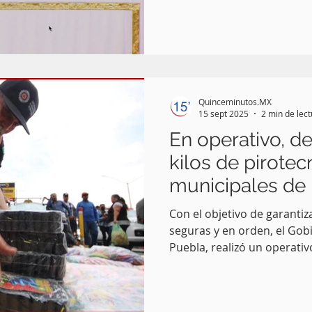
desde el balcón principal d
marco de las Fiestas Patria
Quinceminutos.MX
15 sept 2025
2 min de lec
En operativo, d
kilos de pirote
municipales de 
Puebla
Con el objetivo de garantiz
seguras y en orden, el Gob
Puebla, realizó un operati
municipales donde logró e
kilogramos de pirotecnia.