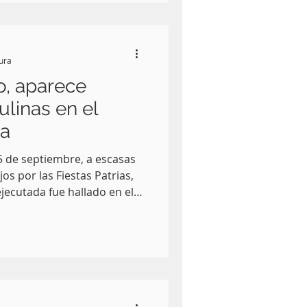
tura
o, aparece
ulinas en el
la
5 de septiembre, a escasas
jos por las Fiestas Patrias,
jecutada fue hallado en el
o, a tan solo dos cuadras
Puebla.