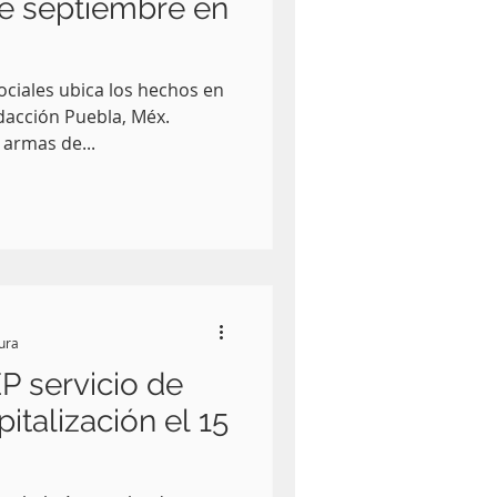
de septiembre en
ociales ubica los hechos en
dacción Puebla, Méx.
 armas de...
tura
P servicio de
italización el 15