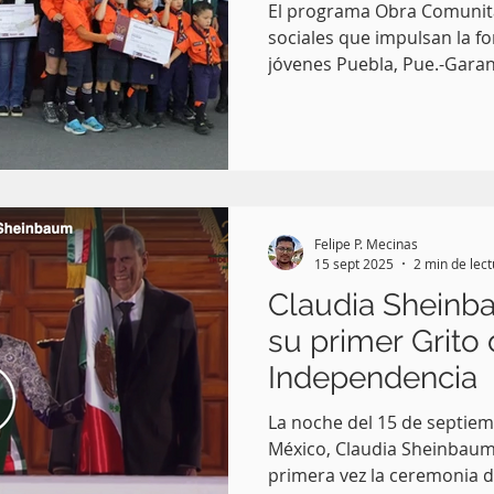
El programa Obra Comunita
sociales que impulsan la f
jóvenes Puebla, Pue.-Gara
permanente para el deporte, 
obra comunitaria permitirá
pública de largo plazo para 
prevenir la violencia, afir
Armenta Mier, al hacer un 
Congreso del Estado para q
Felipe P. Mecinas
los programas f
15 sept 2025
2 min de lec
Claudia Shein
su primer Grito
Independencia
La noche del 15 de septiem
México, Claudia Sheinbaum
primera vez la ceremonia d