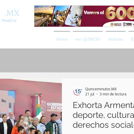
os
.MX
 Puebla
Home
•en QUINCE•
Noticias
E
Quinceminutos.MX
21 jul
3 min de lectura
Exhorta Armenta
deporte, cultur
derechos socia