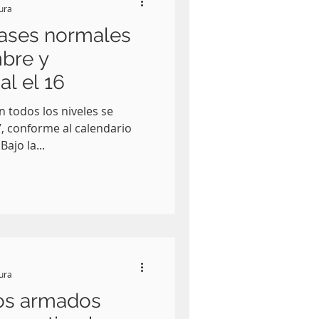
tura
lases normales
mbre y
al el 16
n todos los niveles se
, conforme al calendario
ajo la...
tura
tos armados