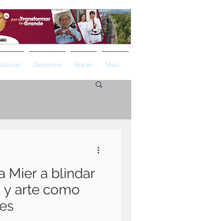
ditorial
Deportes
Break
Más...
 Mier a blindar
a y arte como
les