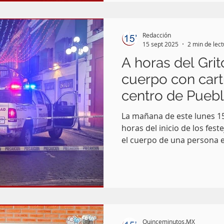
Redacción
15 sept 2025
2 min de lec
A horas del Grit
cuerpo con cart
centro de Pueb
La mañana de este lunes 1
horas del inicio de los feste
el cuerpo de una persona e
puente del barrio de Analc
del zócalo de la ciudad de 
Quinceminutos.MX