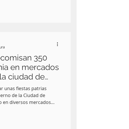
e Palacio Nacional, en el
s 2025.
tura
ecomisan 350
cnia en mercados
la ciudad de
ar unas fiestas patrias
ierno de la Ciudad de
vo en diversos mercados
l decomiso de 350