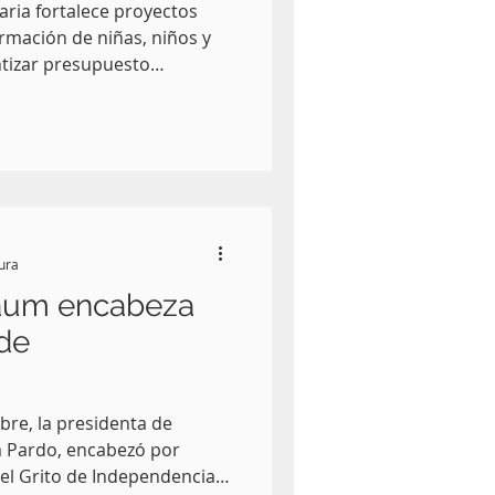
ria fortalece proyectos
ormación de niñas, niños y
ntizar presupuesto
la cultura, el arte y la
 consolidar una política
fortalecer el tejido social y
mó el gobernador Alejandro
llamado respetuoso al
ue, al igual que ocurrió con
tura
baum encabeza
 de
bre, la presidenta de
 Pardo, encabezó por
el Grito de Independencia