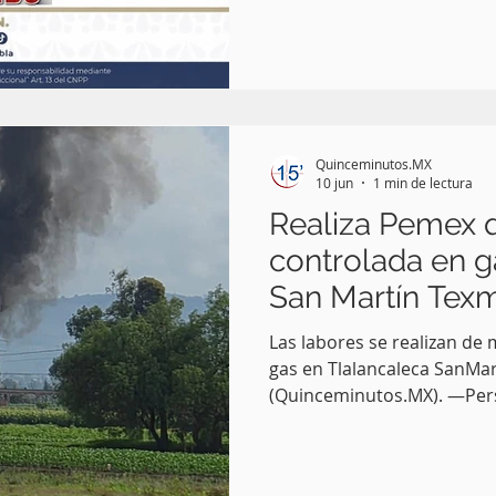
Javier N. por su probable r
de cohecho, durante el des
investigación relacionados 
periodista y docente Josué 
de julio de 2026 en el muni
Texmelucan. La detención se 
Quinceminutos.MX
cuando agentes de
10 jun
1 min de lectura
Realiza Pemex
controlada en 
San Martín Tex
Las labores se realizan de 
gas en Tlalancaleca SanMar
(Quinceminutos.MX). —Pers
quema controlada de gas 
Baltazar Temaxcalac, perte
San Martín Texmelucan, co