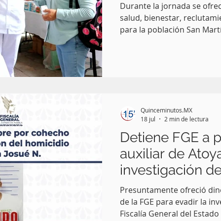
Durante la jornada se ofrec
salud, bienestar, reclutam
para la población San Mart
salud y la paz caminaron d
gracias al trabajo conjunto
Secretaría de Marina (MARIN
Defensa Nacional (DEFENSA
médicos gratuitos, accione
integral mediante las Feria
Quinceminutos.MX
de
18 jul
2 min de lectura
Detiene FGE a p
auxiliar de Ato
investigación de
periodista Josu
Presuntamente ofreció dine
de la FGE para evadir la in
Fiscalía General del Estado