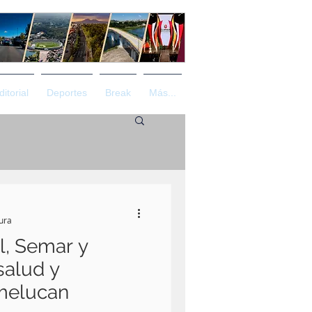
ditorial
Deportes
Break
Más...
tura
l, Semar y
salud y
xmelucan