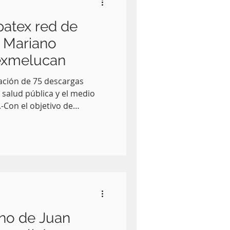
patex red de
e Mariano
exmelucan
tación de 75 descargas
 salud pública y el medio
-Con el objetivo de
o, seguro y funcional, el
 Martín Texmelucan, que
 Ramírez y el Sistema
 Alcantarillado de
habilitaron casi 500
 de la calle Mariano
nicipal. Para el
rno de Juan