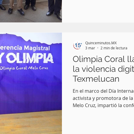
sede de la entrega de equ
Obra Comunitaria del Sistema Estatal DIF (SEDIF) ,
encabezado por Cecilia Are
participaron los 5 municipi
fortaleciendo la operación
para niños, personas con d
Quinceminutos.MX
mayores , administrados p
3 mar
2 min de lectura
Olimpia Coral ll
la violencia dig
Texmelucan
En el marco del Día Internac
activista y promotora de la
Melo Cruz, impartió la conf
Olimpia”, ante más de 500
que esta legislación repres
lucha permanente para errad