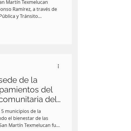
San Martín Texmelucan
onso Ramírez, a través de
Pública y Tránsito
de de una supuesta venta
redes sociales, la
en la comunidad de Santa
sede de la
ipamientos del
comunitaria del
5 municipios de la
do el bienestar de las
San Martín Texmelucan fue