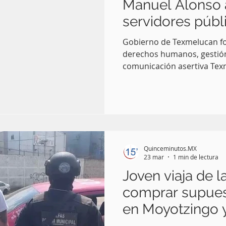
Manuel Alonso a
servidores públ
de derechos h
Gobierno de Texmelucan fo
derechos humanos, gestión 
comunicación asertiva Texmelucan, Pue.-El Gobierno
Municipal de San Martín Texmelucan qu
Manuel Alonso Ramírez , a tra
Dirección de Asuntos Jurídi
capacitación en materia 
Gestión de Conflictos y Com
objetivo de fortalecer los 
Quinceminutos.MX
competencias de eleme
23 mar
1 min de lectura
Joven viaja de 
comprar supues
en Moyotzingo 
escoltado