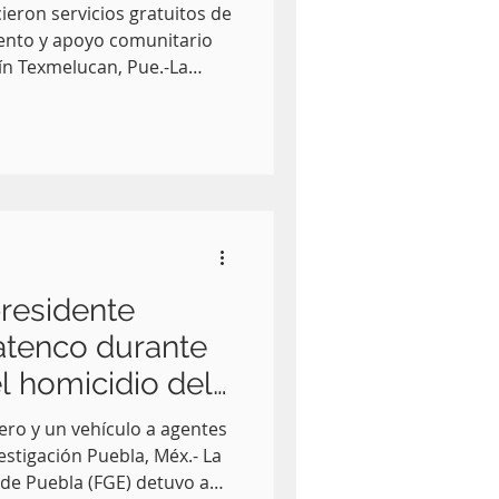
ieron servicios gratuitos de
iento y apoyo comunitario
ín Texmelucan, Pue.-La
e la mano en este municipio
 del Gobierno del Estado, la
A) y la Secretaría de la
), que acercaron servicios
s de prevención y atención
s de Paz y Atención Médica
residente
yatenco durante
l homicidio del
é N.
ro y un vehículo a agentes
vestigación Puebla, Méx.- La
 de Puebla (FGE) detuvo a