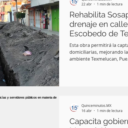
Alonso Ramírez, con la c
22 abr
1 min de lectura
Rehabilita Sosa
drenaje en call
Escobedo de T
Esta obra permitirá la cap
domiciliarias, mejorando la
ambiente Texmelucan, Pue.
garantizar un entorno limpi
Gobierno Municipal de San
preside Juan Manuel Alonso
Operador de Agua Potable y
Texmelucan (SOSAPATEX), re
metros de la red de drenaje
Quinceminutos.MX
Escobedo en la cabecera mu
16 abr
1 min de lectura
Capacita gobie