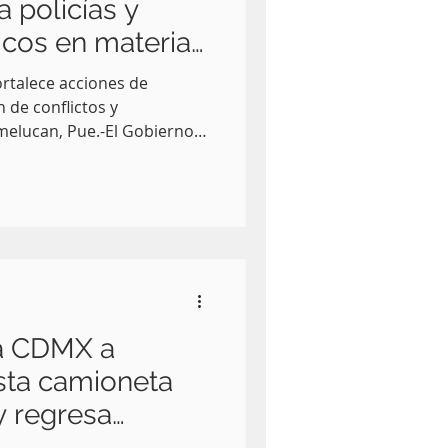
 policías y
icos en materia
umanos
rtalece acciones de
de conflictos y
e preside Juan
vés de la Sindicatura y la
cos , organizó la
de Derechos Humanos,
unicación Asertiva , con el
conocimientos, habilidades y
ntos de
la CDMX a
ta camioneta
y regresa