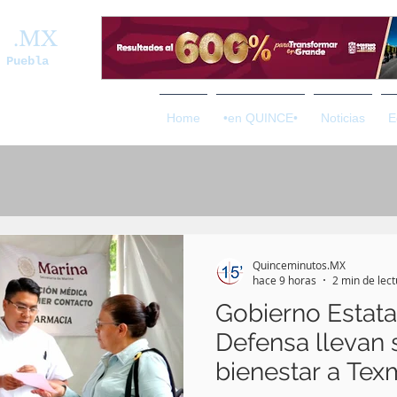
os
.MX
 Puebla
Home
•en QUINCE•
Noticias
E
Quinceminutos.MX
hace 9 horas
2 min de lec
Gobierno Estata
Defensa llevan 
bienestar a Te