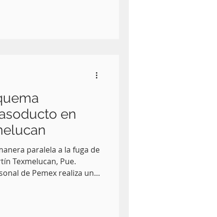
esponsabilidad en el delito
arrollo de actos de
con el homicidio del
N., ocurrido el pasado 16
cipio de San Martín
realizó el 18 de julio,
 quema
gasoducto en
melucan
manera paralela a la fuga de
tín Texmelucan, Pue.
onal de Pemex realiza una
en la comunidad de San
neciente al municipio de
mo parte de las labores