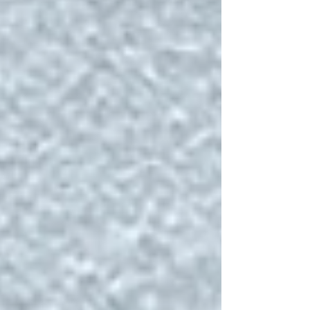
de que este martes circulara en redes sociales
y algunos medios de comunicación la versión
sobre el supuesto fallecimiento de un migrante
originario de Tehuitzingo mientras permanecía
bajo custodia del Servicio de Inmigración y
Contr