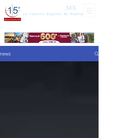
Quinceminutos
.MX
La revista digital de Puebla
news