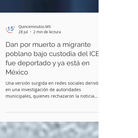
Quinceminutos.MX
28 jul
2 min de lectura
Dan por muerto a migrante
poblano bajo custodia del ICE;
fue deportado y ya está en
México
Una versión surgida en redes sociales derivó
en una investigación de autoridades
municipales, quienes rechazaron la noticia
Saúl Aguilar García fue ubicado por
autoridades de Tehuitzingo en Tamaulipas.
Tehuitzingo, Pue. (Quinceminutos.MX).— Luego