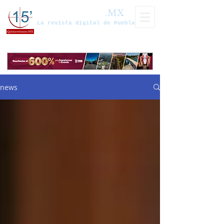
Quinceminutos
.MX
La revista digital de Puebla
news