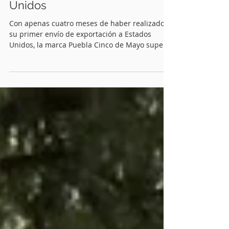
Puebla Cinco de Mayo supera
el millón de dólares en
exportaciones a solo cuatro
meses de su llegada a Estados
Unidos
Con apenas cuatro meses de haber realizado
su primer envío de exportación a Estados
Unidos, la marca Puebla Cinco de Mayo superó
el millón de dólares en ventas internacionales,
consolidándose como una de las principales
apuestas del Gobierno del Estado para
impulsar a los productores poblanos en
mercados de alta competitividad.