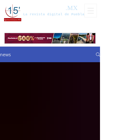
Quinceminutos
.MX
La revista digital de Puebla
news