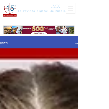
Quinceminutos
.MX
La revista digital de Puebla
news