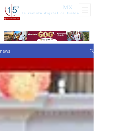
Quinceminutos
.MX
La revista digital de Puebla
news