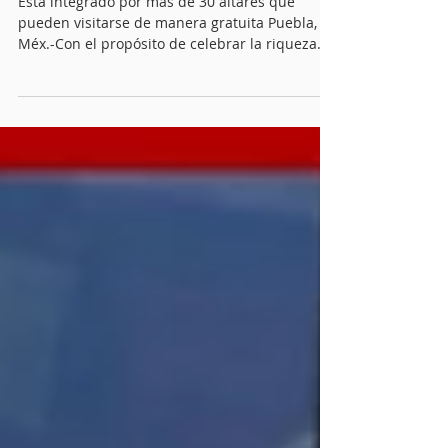
Ofrendas 2025
Está integrado por más de 30 altares que
pueden visitarse de manera gratuita Puebla,
Méx.-Con el propósito de celebrar la riqueza
cultural y las tradiciones del Día de Muertos , el
festival La Muerte es un Sueño 2025 ofrece al
público el Corredor de Ofrendas , una de sus
actividades más representativas . El Gobierno
de la Ciudad , encabezado por el presidente
municipal Pepe Chedraui , a través del Instituto
Municipal de Arte y Cultura de Puebla (IMACP)
que dirige Anel Noch