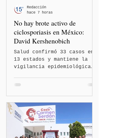
Redacción
hace 7 horas
No hay brote activo de
ciclosporiasis en México:
David Kershenobich
Salud confirmó 33 casos en
13 estados y mantiene la
vigilancia epidemiológica
Ciudad de México
(Quinceminutos.MX).- El
secretario de Salud, David
Kershenobich Stalnikowitz,
aseguró que en México no
existe un brote activo de
ciclosporiasis, luego de
los recientes reportes de
casos en Estados Unidos y