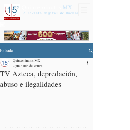
Quinceminutos
.MX
La revista digital de Puebla
Entrada
Quinceminutos.MX
2 jun
3 min de lectura
TV Azteca, depredación,
abuso e ilegalidades