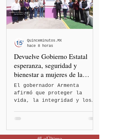
de viajeros del Reino Unido
que visitaron territorio
mexicano. A través de un
mensaje difundido en redes
sociales, el funcionario
informó que la Secretaría
Quinceminutos.MX
hace 8 horas
de Salud activó de mane
Devuelve Gobierno Estatal
esperanza, seguridad y
bienestar a mujeres de la
periferia urbana
El gobernador Armenta
afirmó que proteger la
vida, la integridad y los
derechos de las mujeres es
la base para construir un
Puebla más justo y seguro
Puebla, Pue.-Cuando una
#LoÚltimo
mujer encuentra un lugar