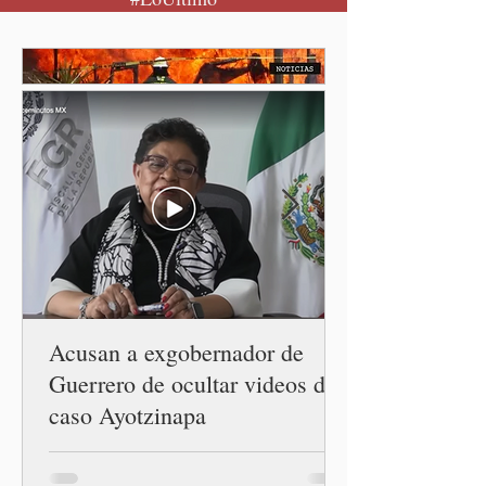
seguro para pedir ayuda,
también recupera la
esperanza de vivir sin
miedo. Con esa visión, el
gobernador Alejandro
Armenta Mier inauguró el
Centro LIBRE (Libertad,
Igualdad, Bienestar, Redes,
Emancipación) número 62 y
la Casa Carmen Serdán
número 25 en el estado, la
cuarta en la c
Acusan a exgobernador de
Guerrero de ocultar videos del
caso Ayotzinapa