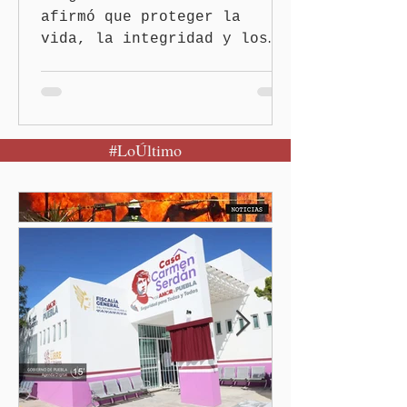
afirmó que proteger la
vida, la integridad y los
derechos de las mujeres es
la base para construir un
Puebla más justo y seguro
Puebla, Pue.-Cuando una
#LoÚltimo
mujer encuentra un lugar
seguro para pedir ayuda,
también recupera la
esperanza de vivir sin
miedo. Con esa visión, el
gobernador Alejandro
Armenta Mier inauguró el
Centro LIBRE (Libertad,
Igualdad, Bienestar, Redes,
Emancipación) número 62 y
la Casa Carmen Serdán
número 25 en el estado, la