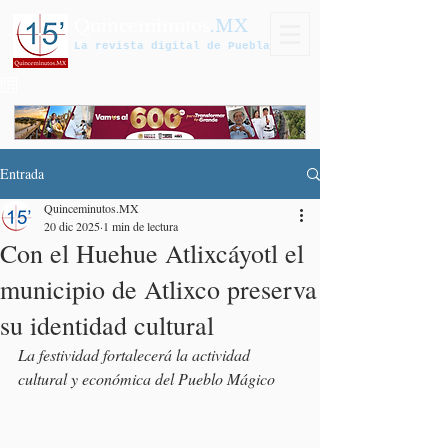
Quinceminutos
.MX
La revista digital de Puebla
Entrada
Quinceminutos.MX
20 dic 2025
1 min de lectura
Con el Huehue Atlixcáyotl el
municipio de Atlixco preserva
su identidad cultural
La festividad fortalecerá la actividad 
cultural y económica del Pueblo Mágico