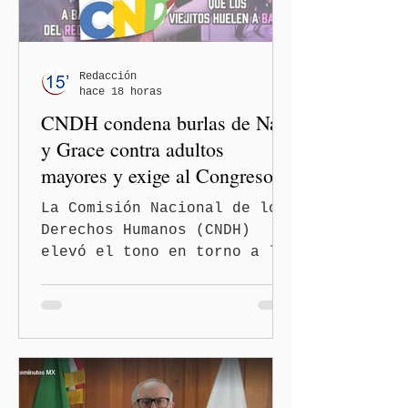
Redacción
hace 18 horas
CNDH condena burlas de Nay
y Grace contra adultos
mayores y exige al Congreso
frenar discursos
La Comisión Nacional de los
discriminatorios
Derechos Humanos (CNDH)
elevó el tono en torno a la
polémica generada por las
diputadas locales de
Morena, Nayeli Salvatori
Bojalil y Elvia Graciela
"Grace" Palomares Ramírez,
al considerar que los
comentarios que emitieron