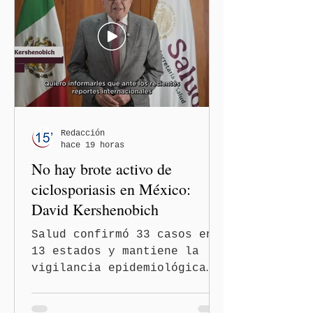
en el podcast "DesCasadas"
contra las personas adultas
mayores no pueden
justificarse como una
simple opinión o una broma.
Redacción
hace 19 horas
No hay brote activo de
ciclosporiasis en México:
David Kershenobich
Salud confirmó 33 casos en
13 estados y mantiene la
vigilancia epidemiológica
Ciudad de México
(Quinceminutos.MX).- El