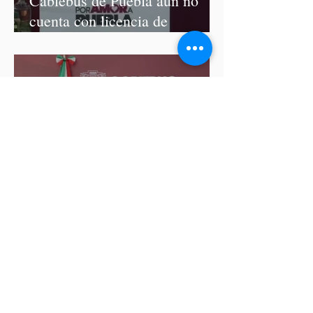
Cablebús de Puebla aún no
cuenta con licencia de
construcción: García Parra
Del 9 al 12 de marzo, Puebla
recibirá el Tianguis Turístico
México 2027